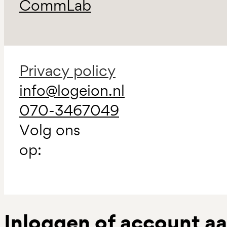
CommLab
Privacy policy
info@logeion.nl
070-3467049
Volg ons
op:
Inloggen of account 