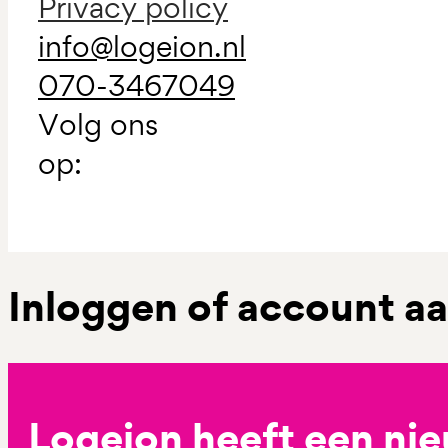
Privacy policy
info@logeion.nl
070-3467049
Volg ons
op:
Inloggen of account 
Logeion heeft een ni