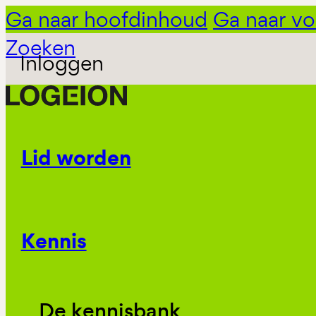
Ga naar hoofdinhoud
Ga naar vo
Zoeken
Inloggen
Lid worden
Kennis
De kennisbank