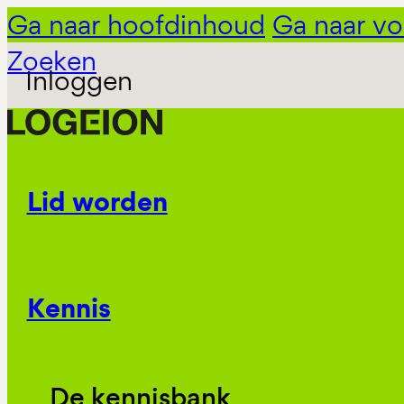
Ga naar hoofdinhoud
Ga naar vo
Zoeken
Inloggen
Lid worden
Kennis
De kennisbank