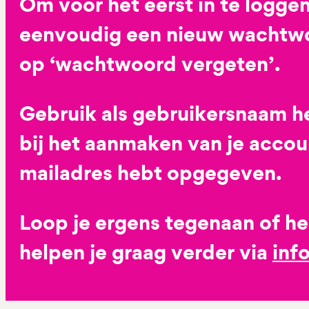
Om voor het eerst in te loggen
eenvoudig een nieuw wachtwoo
op ‘wachtwoord vergeten’.
Gebruik als gebruikersnaam he
bij het aanmaken van je accoun
mailadres hebt opgegeven.
Loop je ergens tegenaan of h
helpen je graag verder via
inf