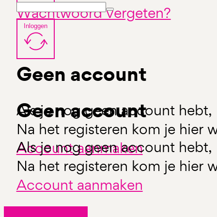
Wachtwoord vergeten?
Inloggen
Geen account
Geen account
Als je nog geen account hebt, 
Na het registeren kom je hier w
Als je nog geen account hebt, 
Account aanmaken
Na het registeren kom je hier w
Account aanmaken