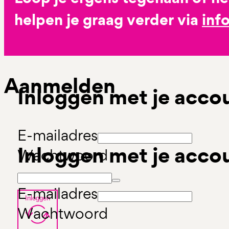
helpen je graag verder via
inf
Aanmelden
Inloggen met je acco
E-mailadres
Inloggen met je acco
Wachtwoord
E-mailadres
Inloggen
Wachtwoord