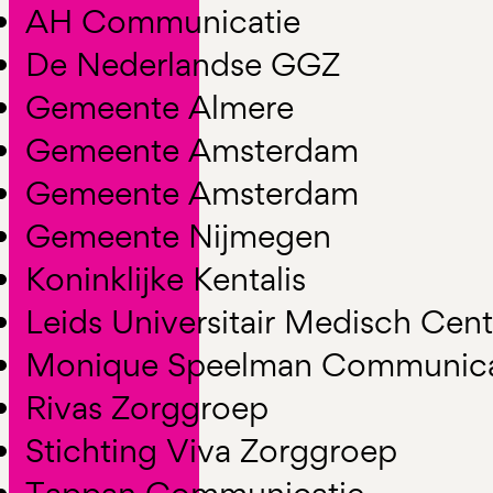
AH Communicatie
De Nederlandse GGZ
Gemeente Almere
Gemeente Amsterdam
Gemeente Amsterdam
Gemeente Nijmegen
Koninklijke Kentalis
Leids Universitair Medisch Cen
Monique Speelman Communica
Rivas Zorggroep
Stichting Viva Zorggroep