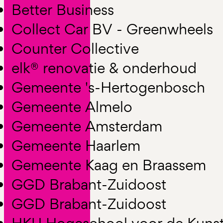
Better Business
Collect Car BV - Greenwheels
Counter Collective
elk® renovatie & onderhoud
Gemeente 's-Hertogenbosch
Gemeente Almelo
Gemeente Amsterdam
Gemeente Haarlem
Gemeente Kaag en Braassem
GGD Brabant-Zuidoost
GGD Brabant-Zuidoost