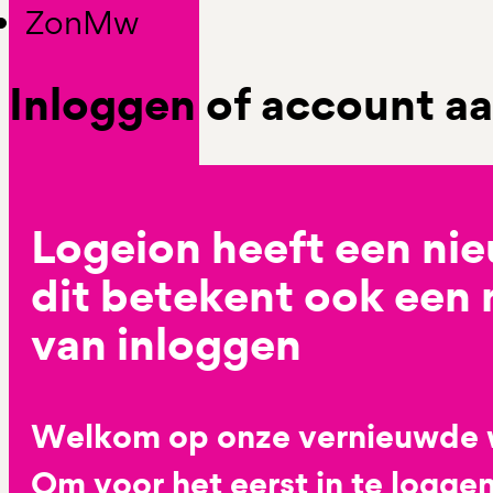
ZonMw
Inloggen of account 
Logeion heeft een ni
dit betekent ook een
van inloggen
Welkom op onze vernieuwde 
Om voor het eerst in te loggen