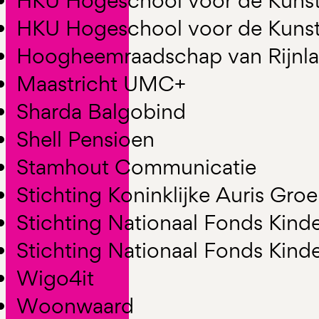
HKU Hogeschool voor de Kunst
HKU Hogeschool voor de Kunst
Hoogheemraadschap van Rijnl
Maastricht UMC+
Sharda Balgobind
Shell Pensioen
Stamhout Communicatie
Stichting Koninklijke Auris Gro
Stichting Nationaal Fonds Kind
Stichting Nationaal Fonds Kind
Wigo4it
Woonwaard