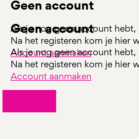
Geen account
Geen account
Als je nog geen account hebt, 
Na het registeren kom je hier w
Als je nog geen account hebt, 
Account aanmaken
Na het registeren kom je hier w
Account aanmaken