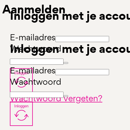
Aanmelden
Inloggen met je acco
E-mailadres
Inloggen met je acco
Wachtwoord
E-mailadres
Inloggen
Wachtwoord
Wachtwoord vergeten?
Inloggen