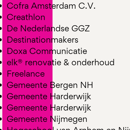
Cofra Amsterdam C.V.
Creathlon
De Nederlandse GGZ
Destinationmakers
Doxa Communicatie
elk® renovatie & onderhoud
Freelance
Gemeente Bergen NH
Gemeente Harderwijk
Gemeente Harderwijk
Gemeente Nijmegen