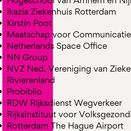
Hogeschool van Arnhem en Ni
Ikazia Ziekenhuis Rotterdam
Kirstin Poot
Maatschap voor Communicatie
Netherlands Space Office
NN Group
NVZ Ned. Vereniging van Zieke
Rivierenland
Probiblio
RDW Rijksdienst Wegverkeer
Rijksinstituut voor Volksgezond
Rotterdam The Hague Airport