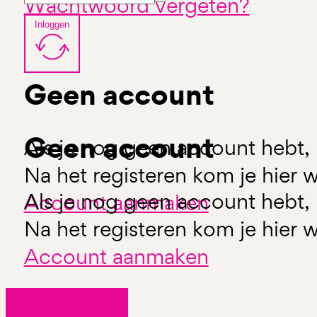
Wachtwoord vergeten?
Inloggen
Geen account
Geen account
Als je nog geen account hebt, 
Na het registeren kom je hier w
Als je nog geen account hebt, 
Account aanmaken
Na het registeren kom je hier w
Account aanmaken