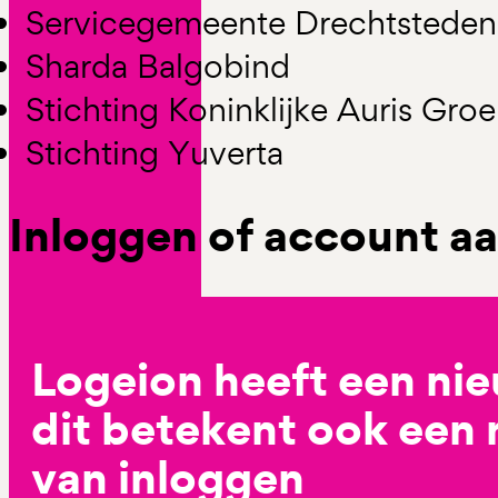
Servicegemeente Drechtsteden
Sharda Balgobind
Stichting Koninklijke Auris Gro
Stichting Yuverta
Inloggen of account 
Logeion heeft een ni
dit betekent ook een
van inloggen