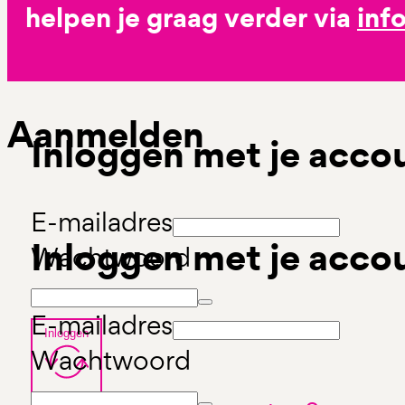
helpen je graag verder via
inf
Aanmelden
Inloggen met je acco
E-mailadres
Inloggen met je acco
Wachtwoord
E-mailadres
Inloggen
Wachtwoord