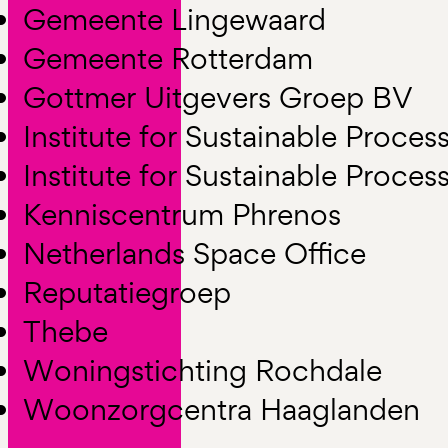
Gemeente Lingewaard
Gemeente Rotterdam
Gottmer Uitgevers Groep BV
Institute for Sustainable Proce
Institute for Sustainable Proce
Kenniscentrum Phrenos
Netherlands Space Office
Reputatiegroep
Thebe
Woningstichting Rochdale
Woonzorgcentra Haaglanden