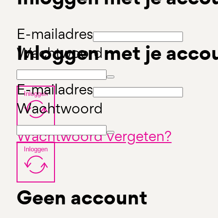
E-mailadres
Inloggen met je acco
Wachtwoord
E-mailadres
Inloggen
Wachtwoord
Wachtwoord vergeten?
Inloggen
Geen account