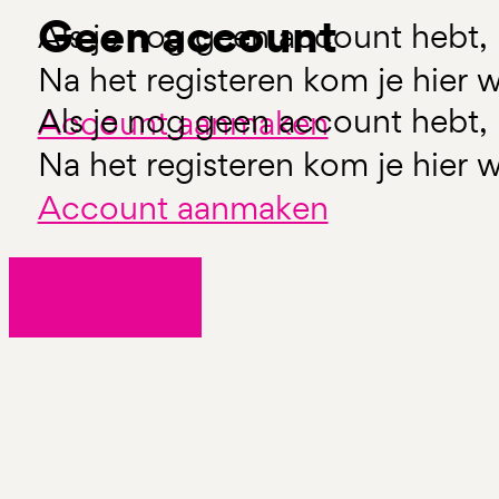
Geen account
Als je nog geen account hebt, 
Na het registeren kom je hier w
Als je nog geen account hebt, 
Account aanmaken
Na het registeren kom je hier w
Account aanmaken