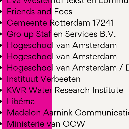
Eva Westerhof tekst en commun
Friends and Foes
Gemeente Rotterdam 17241
Gro up Staf en Services B.V.
Hogeschool van Amsterdam
Hogeschool van Amsterdam
Hogeschool van Amsterdam /
Instituut Verbeeten
KWR Water Research Institute
Libéma
Madelon Aarnink Communicati
Ministerie van OCW