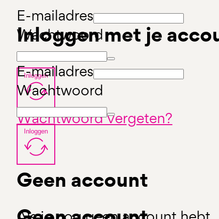
E-mailadres
Inloggen met je acco
Wachtwoord
E-mailadres
Inloggen
Wachtwoord
Wachtwoord vergeten?
Inloggen
Geen account
Geen account
Als je nog geen account hebt, 