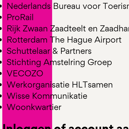
Nederlands Bureau voor Toeri
ProRail
Rijk Zwaan Zaadteelt en Zaadh
Rotterdam The Hague Airport
Schuttelaar & Partners
Stichting Amstelring Groep
VECOZO
Werkorganisatie HLTsamen
Wisse Kommunikatie
Woonkwartier
Inloggen of account 