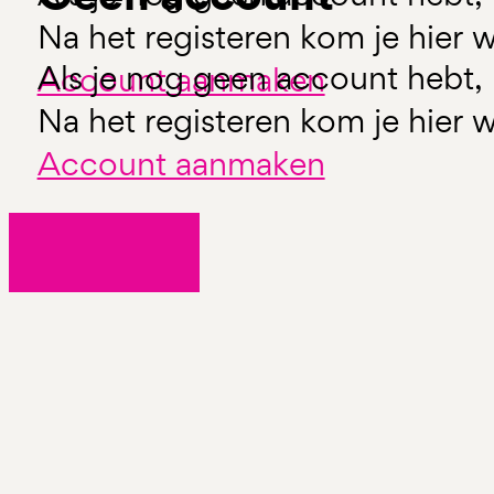
Na het registeren kom je hier w
Als je nog geen account hebt, 
Account aanmaken
Na het registeren kom je hier w
Account aanmaken