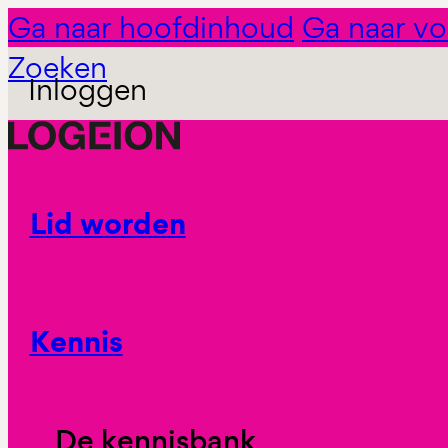
Ga naar hoofdinhoud
Ga naar vo
Zoeken
Inloggen
Lid worden
Kennis
De kennisbank