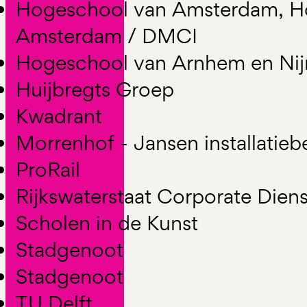
Hogeschool van Amsterdam, H
Amsterdam / DMCI
Hogeschool van Arnhem en Ni
Huijbregts Groep
Kwadrant
Morrenhof - Jansen installatieb
ProRail
Rijkswaterstaat Corporate Diens
Scholen in de Kunst
Stadgenoot
Stadgenoot
TU Delft