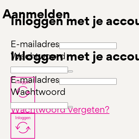
Aanmelden
Inloggen met je acco
E-mailadres
Inloggen met je acco
Wachtwoord
E-mailadres
Inloggen
Wachtwoord
Wachtwoord vergeten?
Inloggen