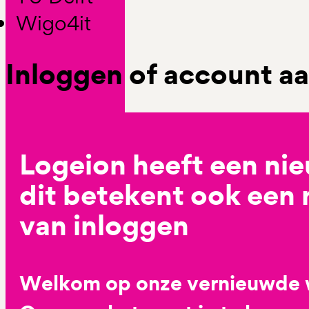
Wigo4it
Inloggen of account 
Logeion heeft een ni
dit betekent ook een
van inloggen
Welkom op onze vernieuwde 