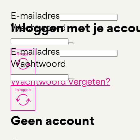
E-mailadres
Inloggen met je acco
Wachtwoord
E-mailadres
Inloggen
Wachtwoord
Wachtwoord vergeten?
Inloggen
Geen account