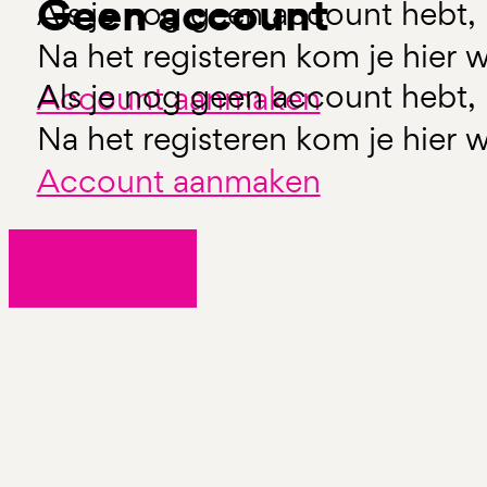
Geen account
Als je nog geen account hebt, 
Na het registeren kom je hier w
Als je nog geen account hebt, 
Account aanmaken
Na het registeren kom je hier w
Account aanmaken