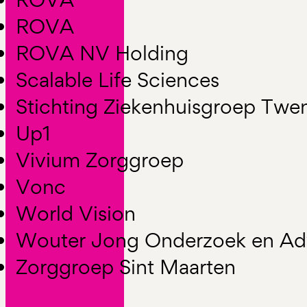
ROVA
ROVA NV Holding
Scalable Life Sciences
Stichting Ziekenhuisgroep Twe
Up1
Vivium Zorggroep
Vonc
World Vision
Wouter Jong Onderzoek en Ad
Zorggroep Sint Maarten