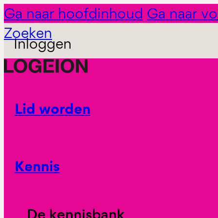
Ga naar hoofdinhoud
Ga naar vo
Zoeken
Inloggen
Lid worden
Kennis
De kennisbank