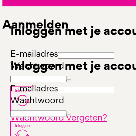
Aanmelden
Inloggen met je acco
E-mailadres
Inloggen met je acco
Wachtwoord
E-mailadres
Inloggen
Wachtwoord
Wachtwoord vergeten?
Inloggen