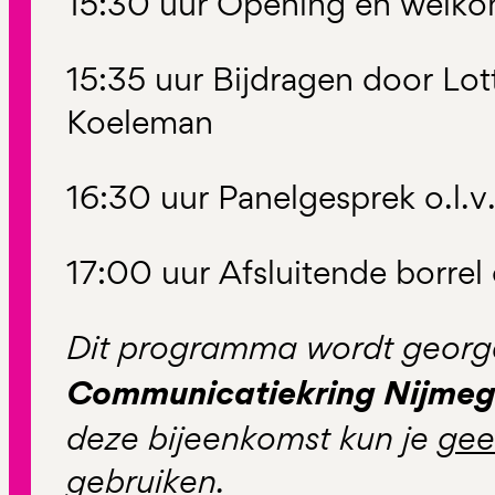
15:30 uur Opening en welk
15:35 uur Bijdragen door Lo
Koeleman
16:30 uur Panelgesprek o.l.
17:00 uur Afsluitende borrel
Dit programma wordt georg
Communicatiekring Nijmeg
deze bijeenkomst kun je
gee
gebruiken.