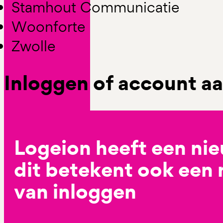
Stamhout Communicatie
Woonforte
Zwolle
Inloggen of account 
Logeion heeft een ni
dit betekent ook een
van inloggen