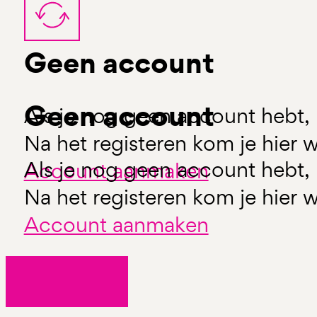
Geen account
Geen account
Als je nog geen account hebt, 
Na het registeren kom je hier w
Als je nog geen account hebt, 
Account aanmaken
Na het registeren kom je hier w
Account aanmaken