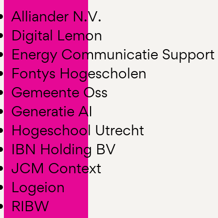
Alliander N.V.
Digital Lemon
Energy Communicatie Support
Fontys Hogescholen
Gemeente Oss
Generatie AI
Hogeschool Utrecht
IBN Holding BV
JCM Context
Logeion
RIBW