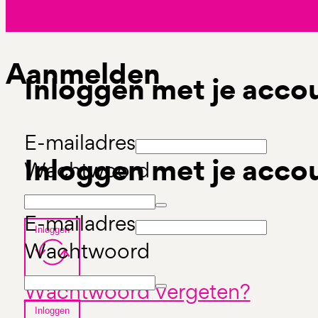
Aanmelden
Inloggen met je acco
E-mailadres
Inloggen met je acco
Wachtwoord
E-mailadres
Inloggen
Wachtwoord
Wachtwoord vergeten?
Inloggen