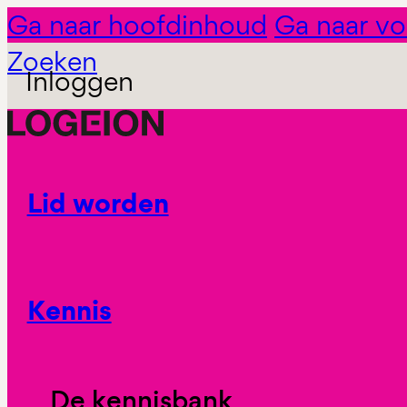
Ga naar hoofdinhoud
Ga naar vo
Zoeken
Inloggen
Lid worden
Kennis
De kennisbank