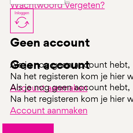
Wachtwoord vergeten?
Inloggen
Geen account
Geen account
Als je nog geen account hebt, 
Na het registeren kom je hier w
Als je nog geen account hebt, 
Account aanmaken
Na het registeren kom je hier w
Account aanmaken