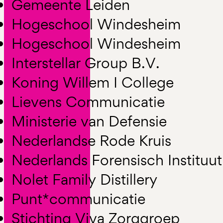
Gemeente Leiden
Hogeschool Windesheim
Hogeschool Windesheim
Interstellar Group B.V.
Koning Willem I College
Lievens Communicatie
Ministerie van Defensie
Nederlandse Rode Kruis
Nederlands Forensisch Instituut
Nolet Family Distillery
Punt*communicatie
Stichting Viva Zorggroep