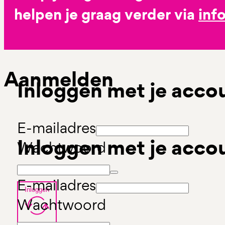
helpen je graag verder via
inf
Aanmelden
Inloggen met je acco
E-mailadres
Inloggen met je acco
Wachtwoord
E-mailadres
Inloggen
Wachtwoord