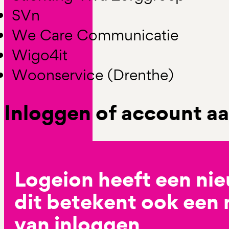
SVn
We Care Communicatie
Wigo4it
Woonservice (Drenthe)
Inloggen of account 
Logeion heeft een ni
dit betekent ook een
van inloggen