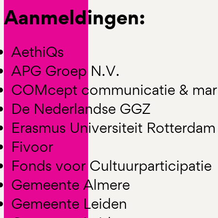
Aanmeldingen:
AethiQs
APG Groep N.V.
COMcept communicatie & mar
De Nederlandse GGZ
Erasmus Universiteit Rotterdam
Fivoor
Fonds voor Cultuurparticipatie
Gemeente Almere
Gemeente Leiden