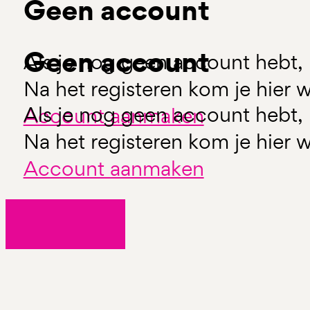
Geen account
Geen account
Als je nog geen account hebt, 
Na het registeren kom je hier w
Als je nog geen account hebt, 
Account aanmaken
Na het registeren kom je hier w
Account aanmaken