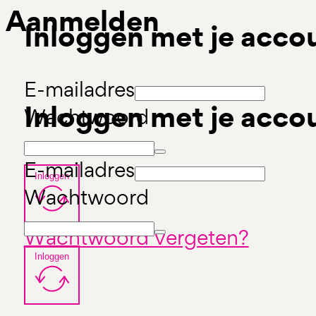
Aanmelden
Inloggen met je acco
E-mailadres
Inloggen met je acco
Wachtwoord
E-mailadres
Inloggen
Wachtwoord
Wachtwoord vergeten?
Inloggen