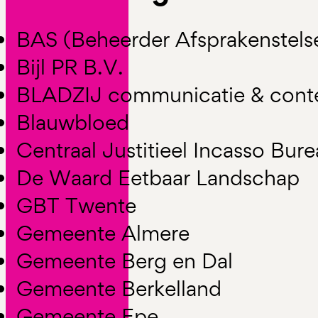
BAS (Beheerder Afsprakenstelse
Bijl PR B.V.
BLADZIJ communicatie & cont
Blauwbloed
Centraal Justitieel Incasso Bur
De Waard Eetbaar Landschap
GBT Twente
Gemeente Almere
Gemeente Berg en Dal
Gemeente Berkelland
Gemeente Epe