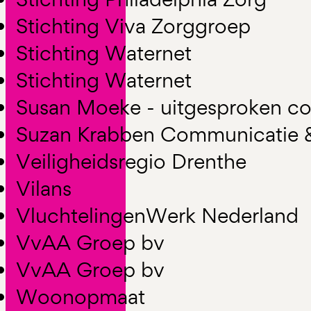
Stichting Viva Zorggroep
Stichting Waternet
Stichting Waternet
Susan Moeke - uitgesproken c
Suzan Krabben Communicatie 
Veiligheidsregio Drenthe
Vilans
VluchtelingenWerk Nederland
VvAA Groep bv
VvAA Groep bv
Woonopmaat