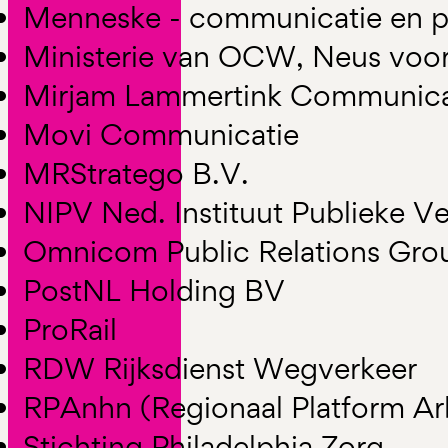
Menneske - communicatie en p
Ministerie van OCW, Neus voo
Mirjam Lammertink Communica
Movi Communicatie
MRStratego B.V.
NIPV Ned. Instituut Publieke Ve
Omnicom Public Relations Gro
PostNL Holding BV
ProRail
RDW Rijksdienst Wegverkeer
RPAnhn (Regionaal Platform A
Stichting Philadelphia Zorg