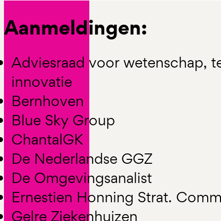
Aanmeldingen:
Adviesraad voor wetenschap, t
innovatie
Bernhoven
Blue Sky Group
ChantalGK
De Nederlandse GGZ
De Omgevingsanalist
Ernestien Honning Strat. Comm
Gelre Ziekenhuizen