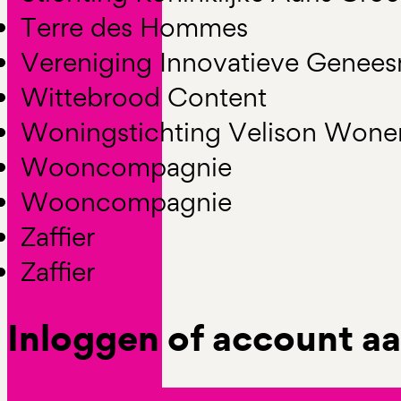
Terre des Hommes
Vereniging Innovatieve Genee
Wittebrood Content
Woningstichting Velison Wone
Wooncompagnie
Wooncompagnie
Zaffier
Zaffier
Inloggen of account 