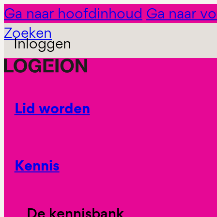
Ga naar hoofdinhoud
Ga naar vo
Zoeken
Inloggen
Lid worden
Kennis
De kennisbank