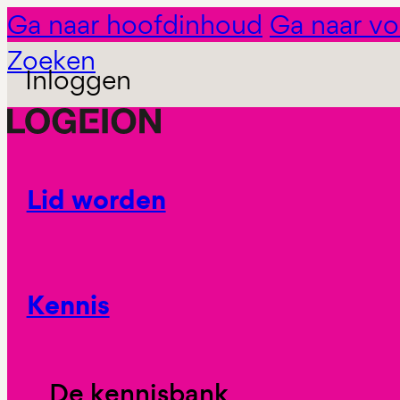
Ga naar hoofdinhoud
Ga naar vo
Zoeken
Inloggen
Lid worden
Kennis
De kennisbank