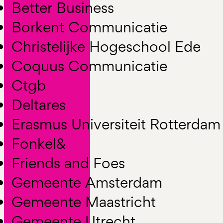
Better Business
Borkent Communicatie
Christelijke Hogeschool Ede
Coquus Communicatie
Ctgb
Deltares
Erasmus Universiteit Rotterdam
Fonkel&
Friends and Foes
Gemeente Amsterdam
Gemeente Maastricht
Gemeente Utrecht