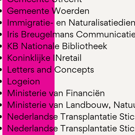
Gemeente Woerden
Immigratie- en Naturalisatiedien
Iris Breugelmans Communicati
KB Nationale Bibliotheek
Koninklijke INretail
Letters and Concepts
Logeion
Ministerie van Financiën
Ministerie van Landbouw, Natu
Nederlandse Transplantatie Stic
Nederlandse Transplantatie Stic