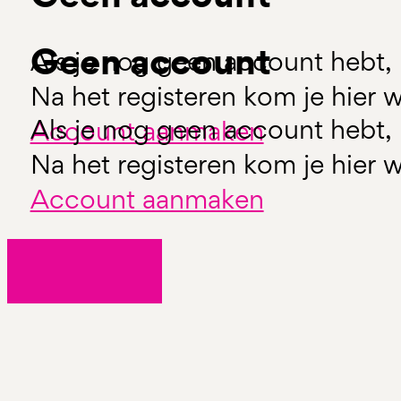
Geen account
Als je nog geen account hebt, 
Na het registeren kom je hier w
Als je nog geen account hebt, 
Account aanmaken
Na het registeren kom je hier w
Account aanmaken