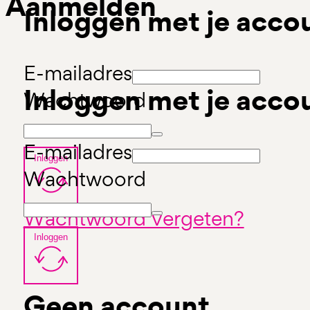
Aanmelden
Inloggen met je acco
E-mailadres
Inloggen met je acco
Wachtwoord
E-mailadres
Inloggen
Wachtwoord
Wachtwoord vergeten?
Inloggen
Geen account