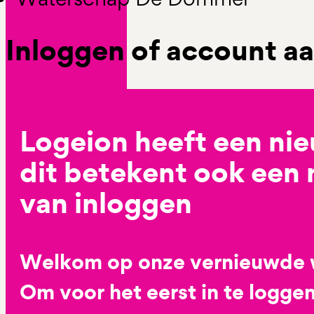
Inloggen of account 
Logeion heeft een ni
dit betekent ook een
van inloggen
Welkom op onze vernieuwde 
Om voor het eerst in te loggen