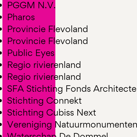
PGGM N.V.
Pharos
Provincie Flevoland
Provincie Flevoland
Public Eyes
Regio rivierenland
Regio rivierenland
SFA Stichting Fonds Architect
Stichting Connekt
Stichting Cubiss Next
Vereniging Natuurmonumente
Waterschap De Dommel