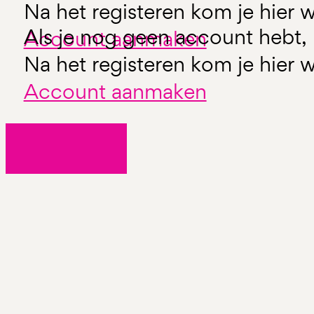
Na het registeren kom je hier w
Als je nog geen account hebt, 
Account aanmaken
Na het registeren kom je hier w
Account aanmaken