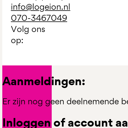
info@logeion.nl
070-3467049
Volg ons
op:
Aanmeldingen:
Er zijn nog geen deelnemende be
Inloggen of account 