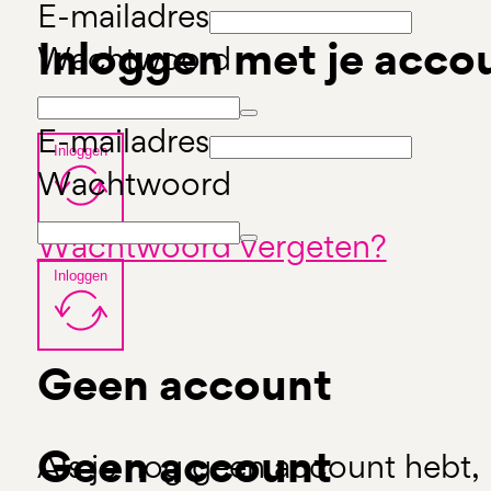
E-mailadres
Inloggen met je acco
Wachtwoord
E-mailadres
Inloggen
Wachtwoord
Wachtwoord vergeten?
Inloggen
Geen account
Geen account
Als je nog geen account hebt, 