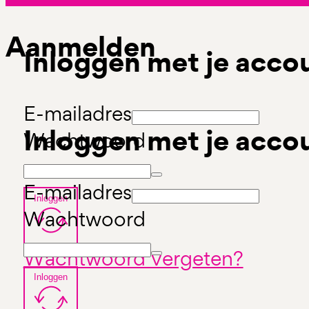
Aanmelden
Inloggen met je acco
E-mailadres
Inloggen met je acco
Wachtwoord
E-mailadres
Inloggen
Wachtwoord
Wachtwoord vergeten?
Inloggen