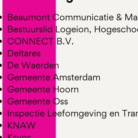
Beaumont Communicatie & M
Bestuurslid Logeion, Hogescho
CONNECT B.V.
Deltares
De Waerden
Gemeente Amsterdam
Gemeente Hoorn
Gemeente Oss
Inspectie Leefomgeving en Tra
KNAW
Ksyos