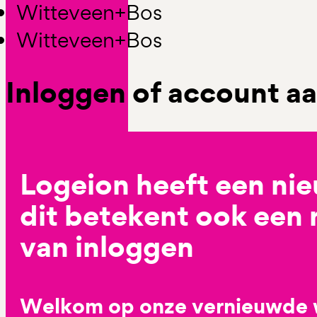
Witteveen+Bos
Witteveen+Bos
Inloggen of account 
Logeion heeft een ni
dit betekent ook een
van inloggen
Welkom op onze vernieuwde 