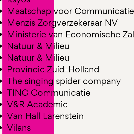
Maatschap voor Communicatie
Menzis Zorgverzekeraar NV
Ministerie van Economische Za
Natuur & Milieu
Natuur & Milieu
Provincie Zuid-Holland
The singing spider company
TING Communicatie
V&R Academie
Van Hall Larenstein
Vilans