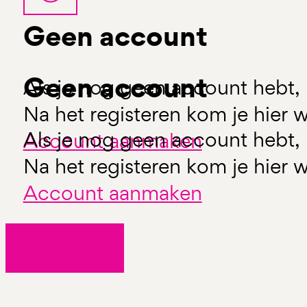
Geen account
Geen account
Als je nog geen account hebt, 
Na het registeren kom je hier w
Als je nog geen account hebt, 
Account aanmaken
Na het registeren kom je hier w
Account aanmaken