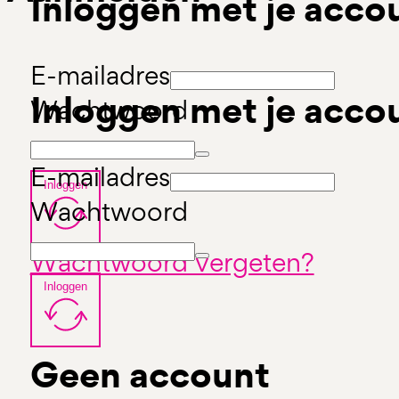
Inloggen met je acco
E-mailadres
Inloggen met je acco
Wachtwoord
E-mailadres
Inloggen
Wachtwoord
Wachtwoord vergeten?
Inloggen
Geen account