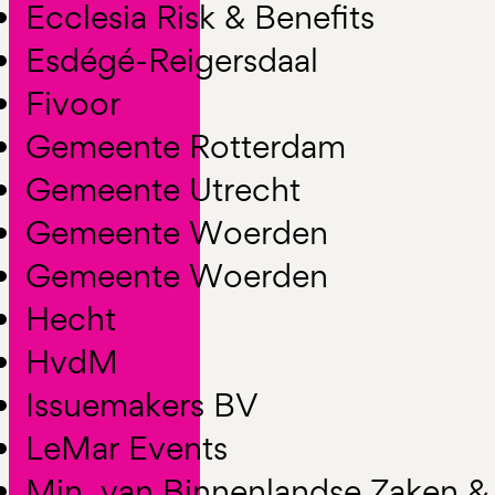
Ecclesia Risk & Benefits
Esdégé-Reigersdaal
Fivoor
Gemeente Rotterdam
Gemeente Utrecht
Gemeente Woerden
Gemeente Woerden
Hecht
HvdM
Issuemakers BV
LeMar Events
Min. van Binnenlandse Zaken &