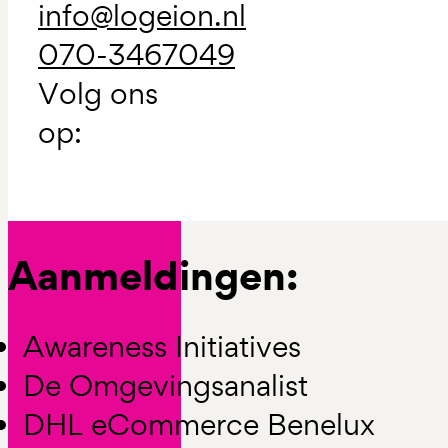
info@logeion.nl
070-3467049
Volg ons
op:
Aanmeldingen:
Awareness Initiatives
De Omgevingsanalist
DHL eCommerce Benelux