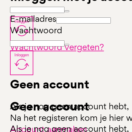
E-mailadres
Inloggen
Wachtwoord
Wachtwoord vergeten?
Inloggen
Geen account
Geen account
Als je nog geen account hebt, 
Na het registeren kom je hier w
Als je nog geen account hebt, 
Account aanmaken