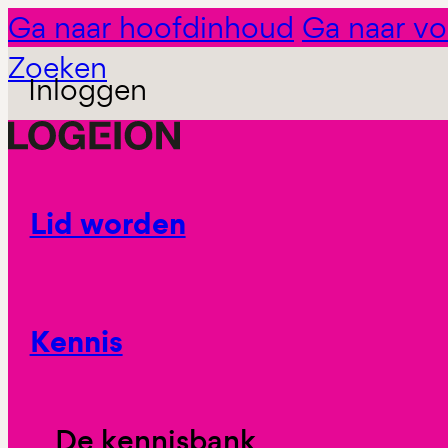
Ga naar hoofdinhoud
Ga naar vo
Zoeken
Inloggen
Lid worden
Kennis
De kennisbank