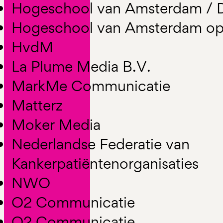
Hogeschool van Amsterdam /
Hogeschool van Amsterdam op
HvdM
La Plume Media B.V.
MarkMe Communicatie
Matterz
Moker Media
Nederlandse Federatie van
Kankerpatiëntenorganisaties
NWO
O2 Communicatie
O2 Communicatie