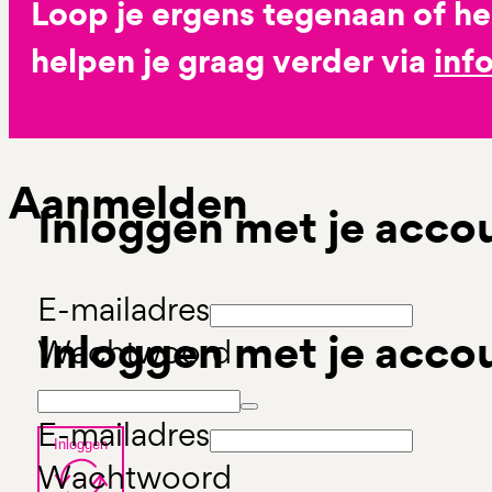
Loop je ergens tegenaan of h
helpen je graag verder via
inf
Aanmelden
Inloggen met je acco
E-mailadres
Inloggen met je acco
Wachtwoord
E-mailadres
Inloggen
Wachtwoord