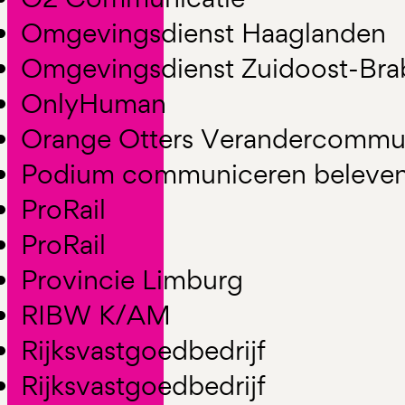
Omgevingsdienst Haaglanden
Omgevingsdienst Zuidoost-Br
OnlyHuman
Orange Otters Verandercommun
Podium communiceren beleven 
ProRail
ProRail
Provincie Limburg
RIBW K/AM
Rijksvastgoedbedrijf
Rijksvastgoedbedrijf