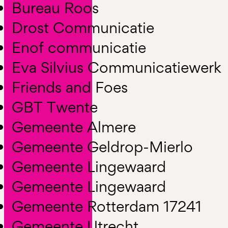
Bureau Roos
Drost Communicatie
Enof communicatie
Eva Silvius Communicatiewerk
Friends and Foes
GBT Twente
Gemeente Almere
Gemeente Geldrop-Mierlo
Gemeente Lingewaard
Gemeente Lingewaard
Gemeente Rotterdam 17241
Gemeente Utrecht