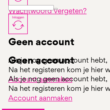
Wachtwoord vergeten?
Inloggen
Geen account
Geen account
Als je nog geen account hebt, 
Na het registeren kom je hier w
Als je nog geen account hebt, 
Account aanmaken
Na het registeren kom je hier w
Account aanmaken