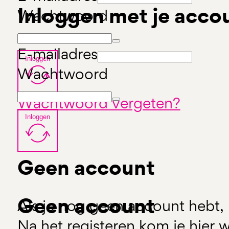
Inloggen met je acco
Wachtwoord
E-mailadres
Inloggen
Wachtwoord
Wachtwoord vergeten?
Inloggen
Geen account
Geen account
Als je nog geen account hebt, 
Na het registeren kom je hier w