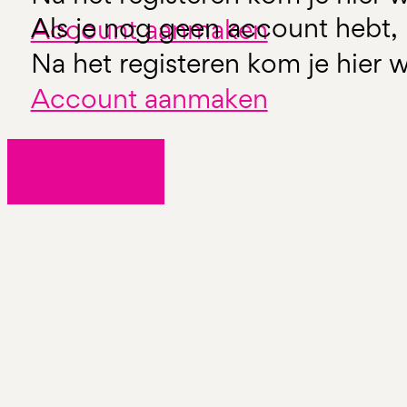
Als je nog geen account hebt, 
Account aanmaken
Na het registeren kom je hier w
Account aanmaken