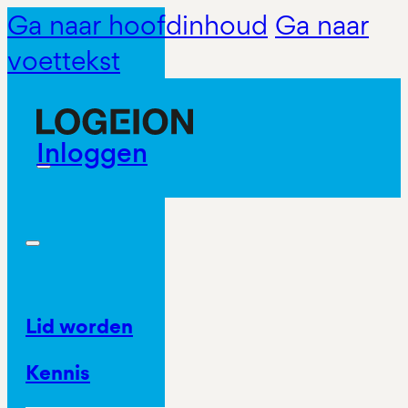
Ga naar hoofdinhoud
Ga naar
voettekst
Inloggen
Lid worden
Kennis