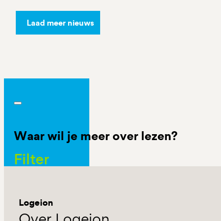
Laad meer nieuws
Waar wil je meer over lezen?
Filter
Logeion
Over Logeion